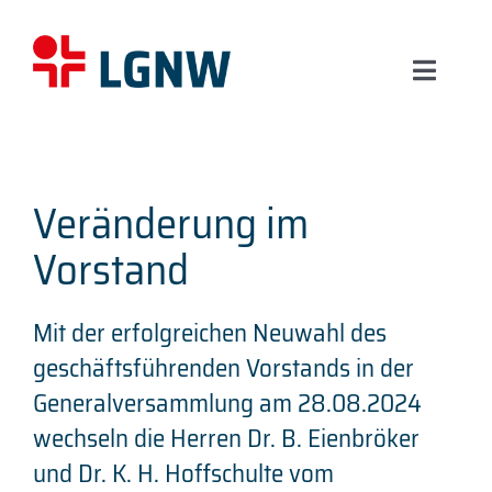
Skip
to
content
Toggl
Naviga
Start
Veränderung im
Über uns
Vorstand
Leistungen
Mit der erfolgreichen Neuwahl des
geschäftsführenden Vorstands in der
Aktuelles
Generalversammlung am 28.08.2024
wechseln die Herren Dr. B. Eienbröker
Karriere
und Dr. K. H. Hoffschulte vom