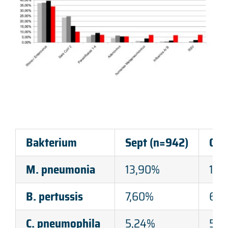
Bakterium
Sept (n=942)
Okt
M. pneumonia
13,90%
16,
B. pertussis
7,60%
6,2
C. pneumophila
5,24%
5,7