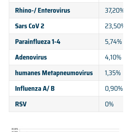
Partner
Rhino-/ Enterovirus
37,20%
Sars CoV 2
23,50%
Kontakt
Parainflueza 1-4
5,74%
Login für Gesellschafter
Adenovirus
4,10%
humanes Metapneumovirus
1,35%
Influenza A/ B
0,90%
RSV
0%