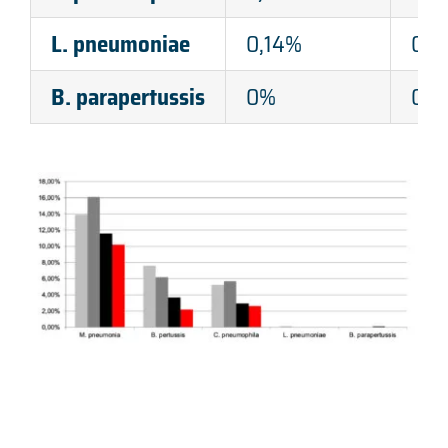
L. pneumoniae
0,14%
0%
B. parapertussis
0%
0%