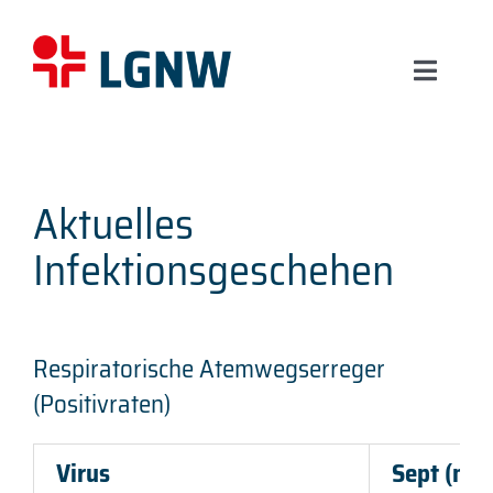
Skip
to
content
Toggl
Naviga
Start
Aktuelles
Über uns
Infektionsgeschehen
Leistungen
Respiratorische Atemwegserreger
Aktuelles
(Positivraten)
Karriere
Virus
Sept (n=